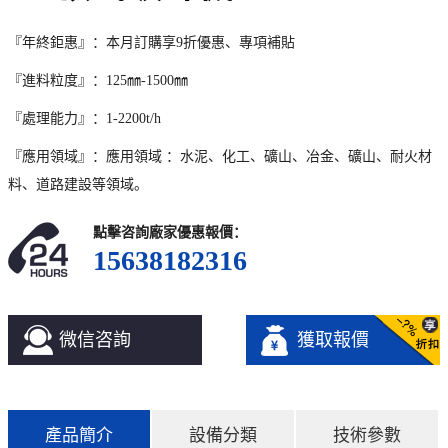
『年終鉅惠』：本月訂購享9折優惠、專項補貼
『進料粒度』：125㎜-1500㎜
『處理能力』：1-2200t/h
『應用領域』：應用領域 ：水泥、化工、礦山、冶金、礦山、耐火材
料、道路建設等領域。
點擊咨詢廠家優惠報價：
15638182316
微信咨詢
獲取報價
產品簡介
設備分類
技術參數