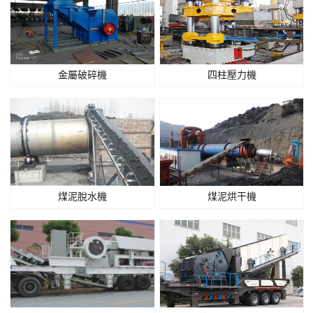
金屬破碎機
四柱壓力機
煤泥脫水機
煤泥烘干機